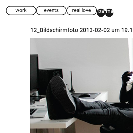
work
events
real love
ba
ma
12_Bildschirmfoto 2013-02-02 um 19.1