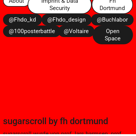
About
Imprint & Data
Fh
Security
Dortmund
@fhdo_kd
@fhdo_design
@buchlabor
@100posterbattle
@voltaire
Open
Space
sugarscroll
by
fh dortmund
sugarscroll wurde von prof. lars harmsen, prof.