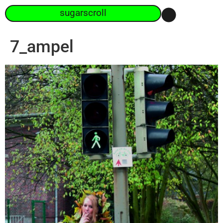
sugarscroll
7_ampel