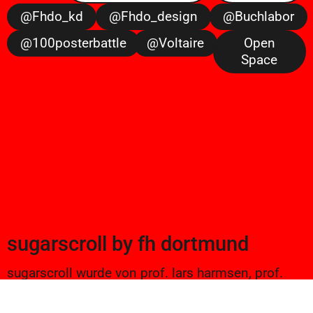
@fhdo_kd
@fhdo_design
@buchlabor
@100posterbattle
@voltaire
Open
Space
sugarscroll
by
fh dortmund
sugarscroll wurde von prof. lars harmsen, prof.
ulrike brückner, und alexander branczyk 2012/13
gegründet. seitdem werden projekte aus