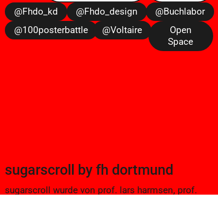
@fhdo_kd
@fhdo_design
@buchlabor
@100posterbattle
@voltaire
Open
Space
sugarscroll
by
fh dortmund
sugarscroll wurde von prof. lars harmsen, prof.
ulrike brückner, und alexander branczyk 2012/13
gegründet. seitdem werden projekte aus