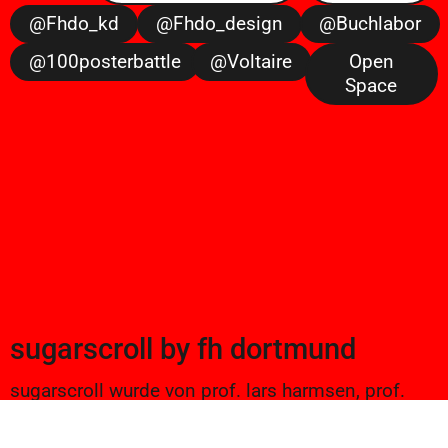
@fhdo_kd
@fhdo_design
@buchlabor
@100posterbattle
@voltaire
Open
Space
sugarscroll
by
fh dortmund
sugarscroll wurde von prof. lars harmsen, prof.
ulrike brückner, und alexander branczyk 2012/13
gegründet. seitdem werden projekte aus