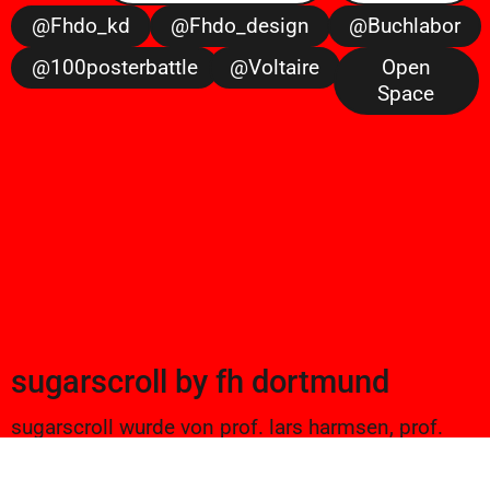
@fhdo_kd
@fhdo_design
@buchlabor
@100posterbattle
@voltaire
Open
Space
sugarscroll
by
fh dortmund
sugarscroll wurde von prof. lars harmsen, prof.
ulrike brückner, und alexander branczyk 2012/13
gegründet. seitdem werden projekte aus