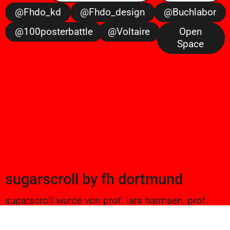
@fhdo_kd
@fhdo_design
@buchlabor
@100posterbattle
@voltaire
Open
Space
sugarscroll
by
fh dortmund
sugarscroll wurde von prof. lars harmsen, prof.
ulrike brückner, und alexander branczyk 2012/13
gegründet. seitdem werden projekte aus