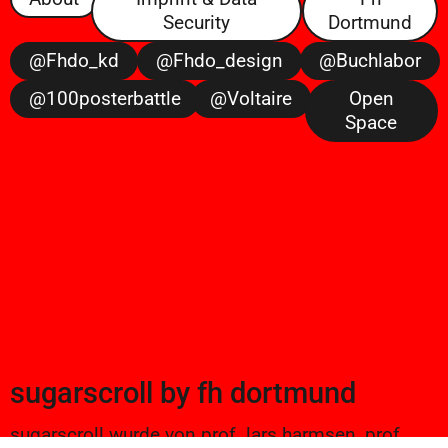
Security
Dortmund
@fhdo_kd
@fhdo_design
@buchlabor
@100posterbattle
@voltaire
Open
Space
sugarscroll
by
fh dortmund
sugarscroll wurde von prof. lars harmsen, prof.