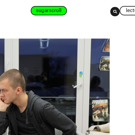
sugarscroll
lec