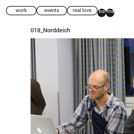
work
events
real love
ba
ma
018_Norddeich