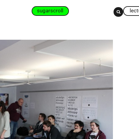
sugarscroll
lec