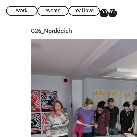
work
events
real love
ba
ma
026_Norddeich