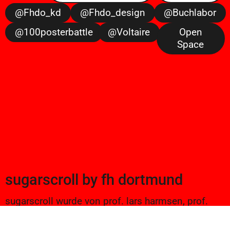
@fhdo_kd
@fhdo_design
@buchlabor
@100posterbattle
@voltaire
Open
Space
sugarscroll
by
fh dortmund
sugarscroll wurde von prof. lars harmsen, prof.
ulrike brückner, und alexander branczyk 2012/13
gegründet. seitdem werden projekte aus