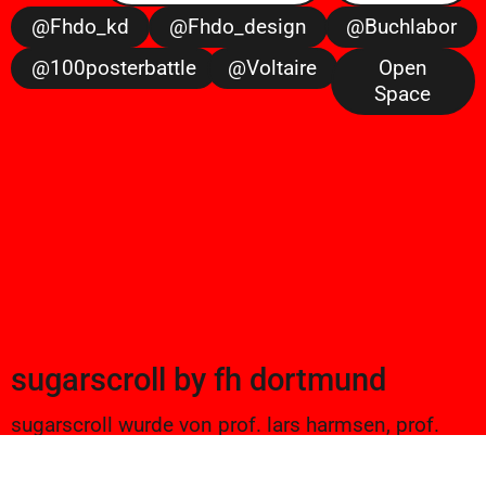
@fhdo_kd
@fhdo_design
@buchlabor
@100posterbattle
@voltaire
Open
Space
sugarscroll
by
fh dortmund
sugarscroll wurde von prof. lars harmsen, prof.
ulrike brückner, und alexander branczyk 2012/13
gegründet. seitdem werden projekte aus