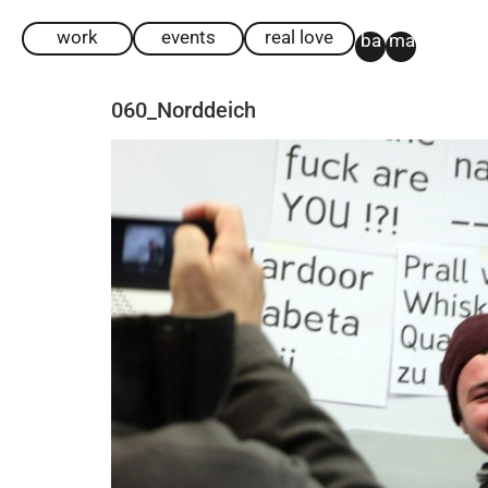
work
events
real love
ba
ma
060_Norddeich