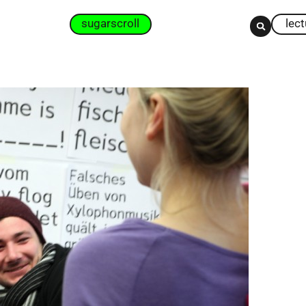
sugarscroll
lec