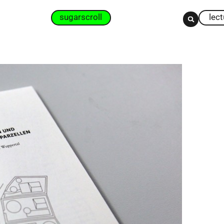
sugarscroll
lec