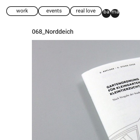
work
events
real love
ba
ma
068_Norddeich