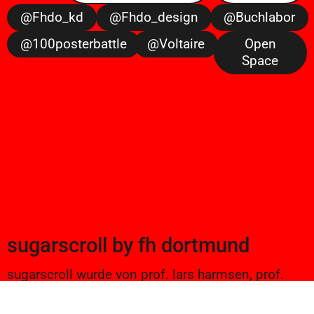
@fhdo_kd
@fhdo_design
@buchlabor
@100posterbattle
@voltaire
Open
Space
sugarscroll
by
fh dortmund
sugarscroll wurde von prof. lars harmsen, prof.
ulrike brückner, und alexander branczyk 2012/13
gegründet. seitdem werden projekte aus