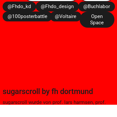
@fhdo_kd
@fhdo_design
@buchlabor
@100posterbattle
@voltaire
Open
Space
sugarscroll
by
fh dortmund
sugarscroll wurde von prof. lars harmsen, prof.
ulrike brückner, und alexander branczyk 2012/13
gegründet. seitdem werden projekte aus