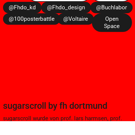
@fhdo_kd
@fhdo_design
@buchlabor
@100posterbattle
@voltaire
Open
Space
sugarscroll
by
fh dortmund
sugarscroll wurde von prof. lars harmsen, prof.
ulrike brückner, und alexander branczyk 2012/13
gegründet. seitdem werden projekte aus