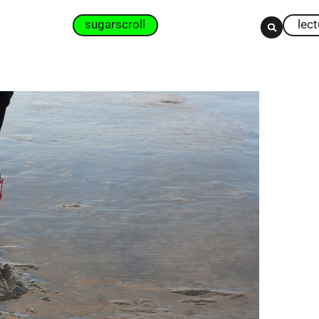
sugarscroll
lec