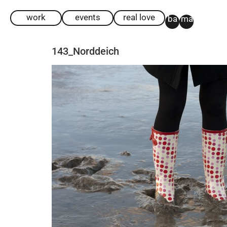
work
events
real love
ba
ma
143_Norddeich