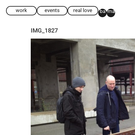
work
events
real love
ba
ma
IMG_1827