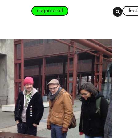
sugarscroll
lec