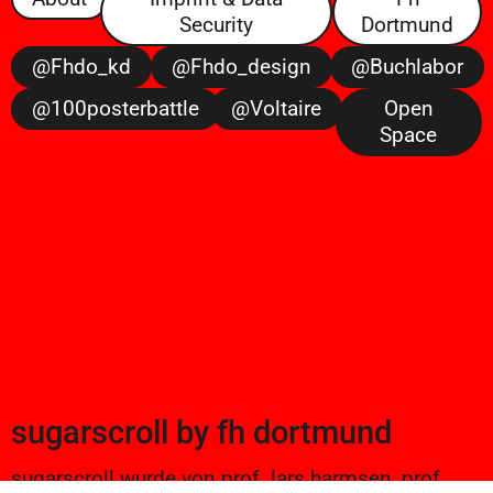
Security
Dortmund
@fhdo_kd
@fhdo_design
@buchlabor
@100posterbattle
@voltaire
Open
Space
sugarscroll
by
fh dortmund
sugarscroll wurde von prof. lars harmsen, prof.