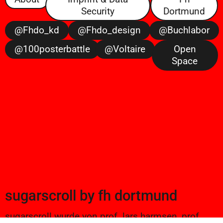
Security
Dortmund
@fhdo_kd
@fhdo_design
@buchlabor
@100posterbattle
@voltaire
Open
Space
sugarscroll
by
fh dortmund
sugarscroll wurde von prof. lars harmsen, prof.