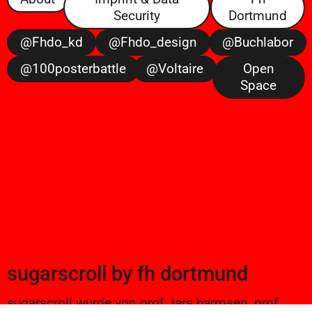
Security
Dortmund
@fhdo_kd
@fhdo_design
@buchlabor
@100posterbattle
@voltaire
Open
Space
sugarscroll
by
fh dortmund
sugarscroll wurde von prof. lars harmsen, prof.