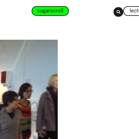
sugarscroll
lec