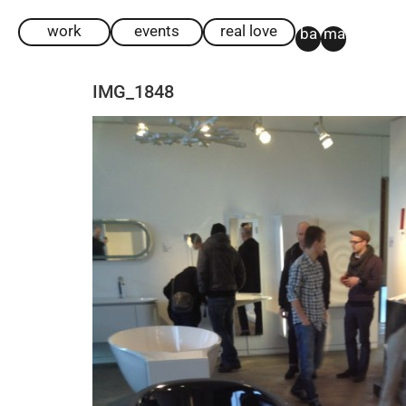
work
events
real love
ba
ma
IMG_1848