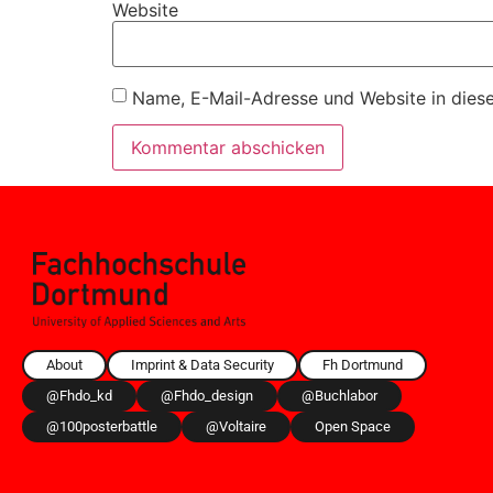
Website
Name, E-Mail-Adresse und Website in dies
About
Imprint & Data Security
Fh Dortmund
@fhdo_kd
@fhdo_design
@buchlabor
@100posterbattle
@voltaire
Open Space