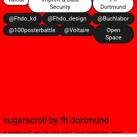
Security
Dortmund
@fhdo_kd
@fhdo_design
@buchlabor
@100posterbattle
@voltaire
Open
Space
sugarscroll
by
fh dortmund
sugarscroll wurde von prof. lars harmsen, prof.