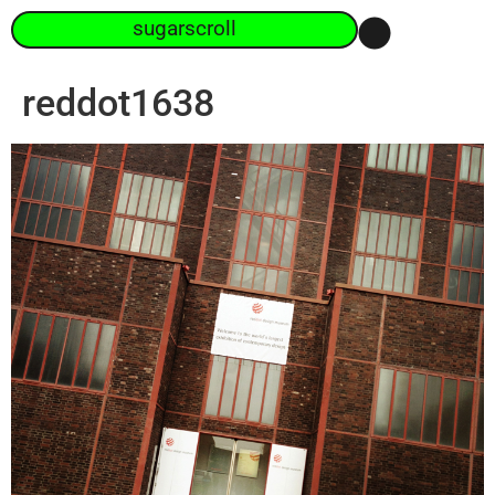
sugarscroll
reddot1638