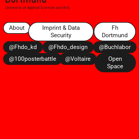
About
Imprint & Data
Fh
Security
Dortmund
@fhdo_kd
@fhdo_design
@buchlabor
@100posterbattle
@voltaire
Open
Space