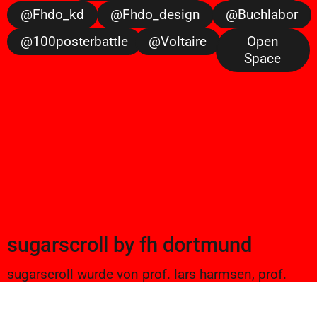
@fhdo_kd
@fhdo_design
@buchlabor
@100posterbattle
@voltaire
Open
Space
sugarscroll
by
fh dortmund
sugarscroll wurde von prof. lars harmsen, prof.
ulrike brückner, und alexander branczyk 2012/13
gegründet. seitdem werden projekte aus