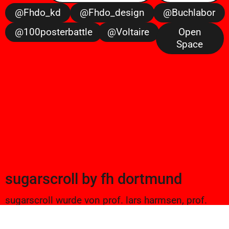
@fhdo_kd
@fhdo_design
@buchlabor
@100posterbattle
@voltaire
Open
Space
sugarscroll
by
fh dortmund
sugarscroll wurde von prof. lars harmsen, prof.
ulrike brückner, und alexander branczyk 2012/13
gegründet. seitdem werden projekte aus