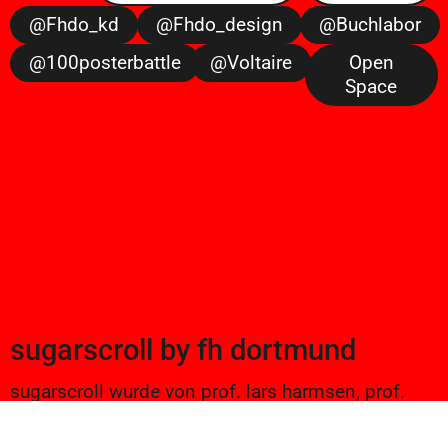
@fhdo_kd
@fhdo_design
@buchlabor
@100posterbattle
@voltaire
Open
Space
sugarscroll
by
fh dortmund
sugarscroll wurde von prof. lars harmsen, prof.
ulrike brückner, und alexander branczyk 2012/13
gegründet. seitdem werden projekte aus