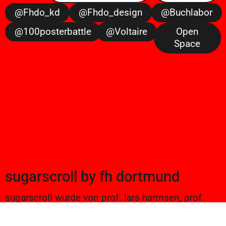
@fhdo_kd
@fhdo_design
@buchlabor
@100posterbattle
@voltaire
Open
Space
sugarscroll
by
fh dortmund
sugarscroll wurde von prof. lars harmsen, prof.
ulrike brückner, und alexander branczyk 2012/13
gegründet. seitdem werden projekte aus