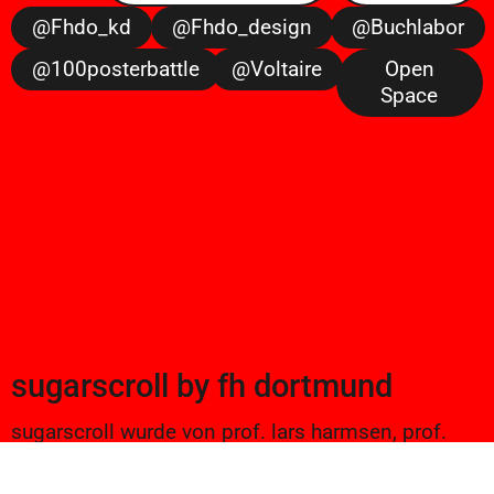
@fhdo_kd
@fhdo_design
@buchlabor
@100posterbattle
@voltaire
Open
Space
sugarscroll
by
fh dortmund
sugarscroll wurde von prof. lars harmsen, prof.
ulrike brückner, und alexander branczyk 2012/13
gegründet. seitdem werden projekte aus