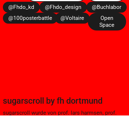
@fhdo_kd
@fhdo_design
@buchlabor
@100posterbattle
@voltaire
Open
Space
sugarscroll
by
fh dortmund
sugarscroll wurde von prof. lars harmsen, prof.
ulrike brückner, und alexander branczyk 2012/13
gegründet. seitdem werden projekte aus