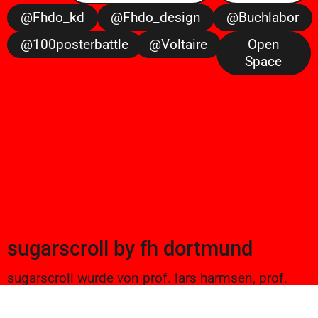
@fhdo_kd
@fhdo_design
@buchlabor
@100posterbattle
@voltaire
Open
Space
sugarscroll
by
fh dortmund
sugarscroll wurde von prof. lars harmsen, prof.
ulrike brückner, und alexander branczyk 2012/13
gegründet. seitdem werden projekte aus