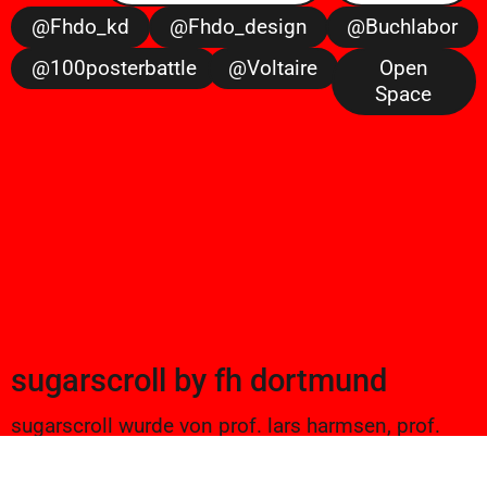
@fhdo_kd
@fhdo_design
@buchlabor
@100posterbattle
@voltaire
Open
Space
sugarscroll
by
fh dortmund
sugarscroll wurde von prof. lars harmsen, prof.
ulrike brückner, und alexander branczyk 2012/13
gegründet. seitdem werden projekte aus