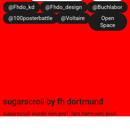
@fhdo_kd
@fhdo_design
@buchlabor
@100posterbattle
@voltaire
Open
Space
sugarscroll
by
fh dortmund
sugarscroll wurde von prof. lars harmsen, prof.
ulrike brückner, und alexander branczyk 2012/13
gegründet. seitdem werden projekte aus