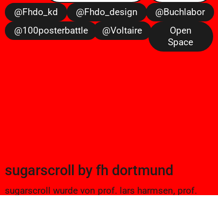
@fhdo_kd
@fhdo_design
@buchlabor
@100posterbattle
@voltaire
Open
Space
sugarscroll
by
fh dortmund
sugarscroll wurde von prof. lars harmsen, prof.
ulrike brückner, und alexander branczyk 2012/13
gegründet. seitdem werden projekte aus