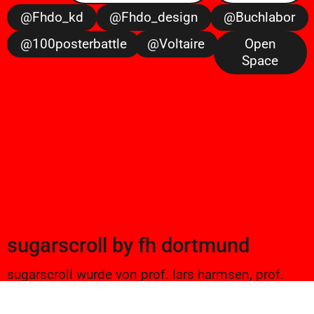
@fhdo_kd
@fhdo_design
@buchlabor
@100posterbattle
@voltaire
Open
Space
sugarscroll
by
fh dortmund
sugarscroll wurde von prof. lars harmsen, prof.
ulrike brückner, und alexander branczyk 2012/13
gegründet. seitdem werden projekte aus