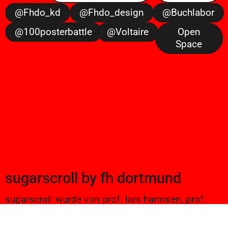
@fhdo_kd
@fhdo_design
@buchlabor
@100posterbattle
@voltaire
Open
Space
sugarscroll
by
fh dortmund
sugarscroll wurde von prof. lars harmsen, prof.
ulrike brückner, und alexander branczyk 2012/13
gegründet. seitdem werden projekte aus