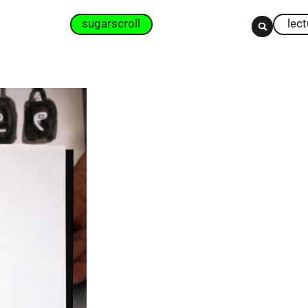
sugarscroll
lec