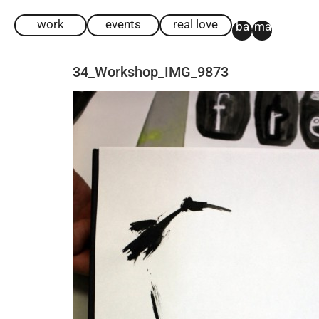
work
events
real love
ba
ma
34_Workshop_IMG_9873