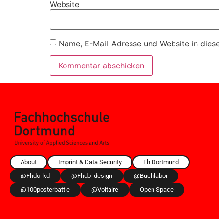
Website
Name, E-Mail-Adresse und Website in dies
About
Imprint & Data Security
Fh Dortmund
@fhdo_kd
@fhdo_design
@buchlabor
@100posterbattle
@voltaire
Open Space