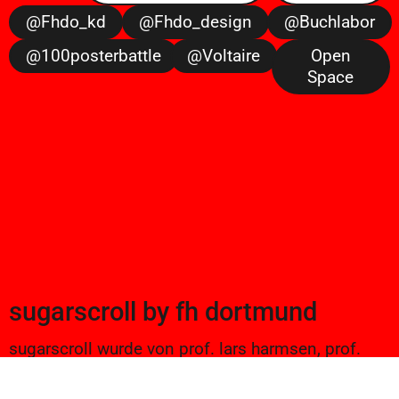
@fhdo_kd
@fhdo_design
@buchlabor
@100posterbattle
@voltaire
Open
Space
sugarscroll
by
fh dortmund
sugarscroll wurde von prof. lars harmsen, prof.
ulrike brückner, und alexander branczyk 2012/13
gegründet. seitdem werden projekte aus