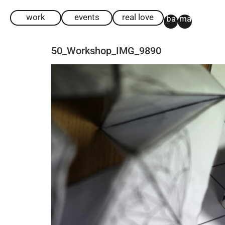
work
events
real love
ba
ma
50_Workshop_IMG_9890