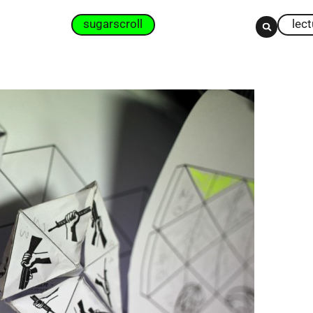
sugarscroll
lec