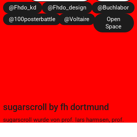
@fhdo_kd
@fhdo_design
@buchlabor
@100posterbattle
@voltaire
Open
Space
sugarscroll
by
fh dortmund
sugarscroll wurde von prof. lars harmsen, prof.
ulrike brückner, und alexander branczyk 2012/13
gegründet. seitdem werden projekte aus