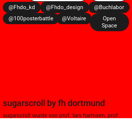
@fhdo_kd
@fhdo_design
@buchlabor
@100posterbattle
@voltaire
Open
Space
sugarscroll
by
fh dortmund
sugarscroll wurde von prof. lars harmsen, prof.
ulrike brückner, und alexander branczyk 2012/13
gegründet. seitdem werden projekte aus