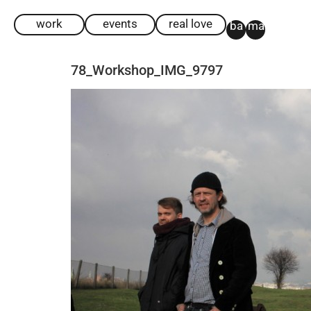
work
events
real love
ba
ma
78_Workshop_IMG_9797