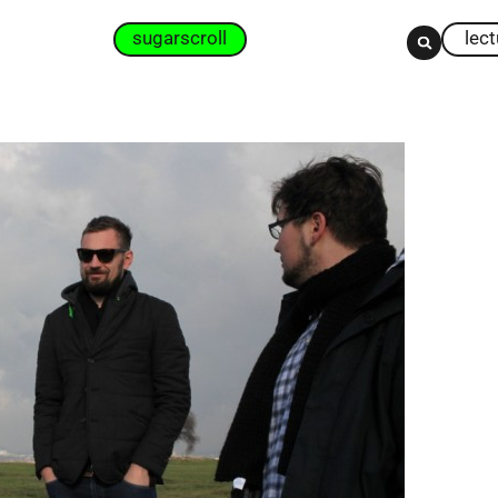
sugarscroll
lec