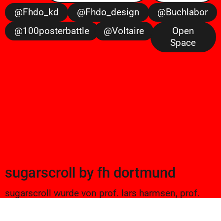
@fhdo_kd
@fhdo_design
@buchlabor
@100posterbattle
@voltaire
Open
Space
sugarscroll
by
fh dortmund
sugarscroll wurde von prof. lars harmsen, prof.
ulrike brückner, und alexander branczyk 2012/13
gegründet. seitdem werden projekte aus