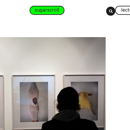
sugarscroll
lec