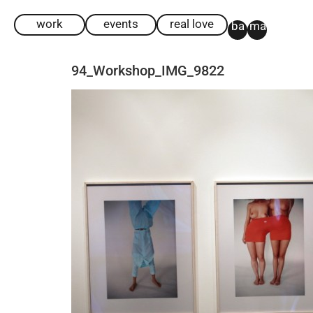
work
events
real love
ba
ma
94_Workshop_IMG_9822