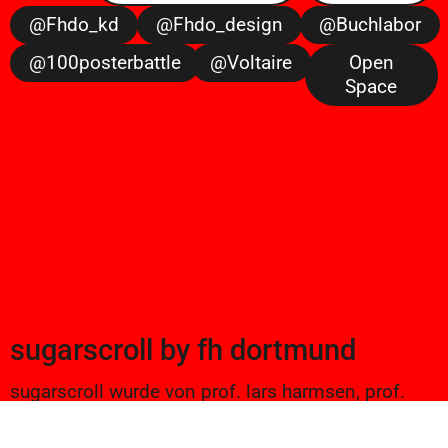
@fhdo_kd
@fhdo_design
@buchlabor
@100posterbattle
@voltaire
Open
Space
sugarscroll
by
fh dortmund
sugarscroll wurde von prof. lars harmsen, prof.
ulrike brückner, und alexander branczyk 2012/13
gegründet. seitdem werden projekte aus