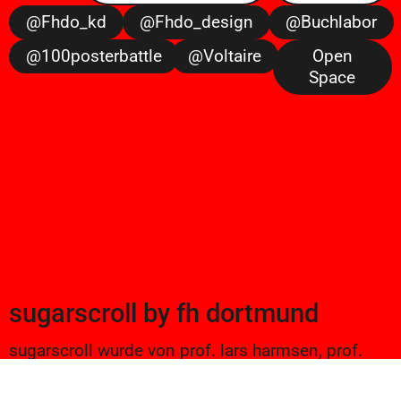
@fhdo_kd
@fhdo_design
@buchlabor
@100posterbattle
@voltaire
Open
Space
sugarscroll
by
fh dortmund
sugarscroll wurde von prof. lars harmsen, prof.
ulrike brückner, und alexander branczyk 2012/13
gegründet. seitdem werden projekte aus