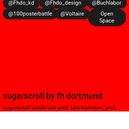
@fhdo_kd
@fhdo_design
@buchlabor
@100posterbattle
@voltaire
Open
Space
sugarscroll
by
fh dortmund
sugarscroll wurde von prof. lars harmsen, prof.
ulrike brückner, und alexander branczyk 2012/13
gegründet. seitdem werden projekte aus
seminaren sowie bachelor und masterarbeiten