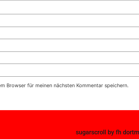
em Browser für meinen nächsten Kommentar speichern.
sugarscroll
by
fh dort