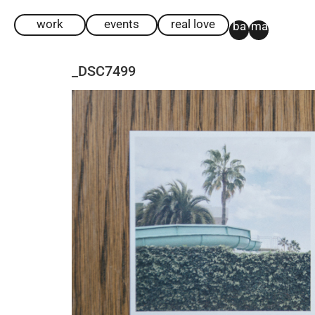
work
events
real love
ba
ma
_DSC7499