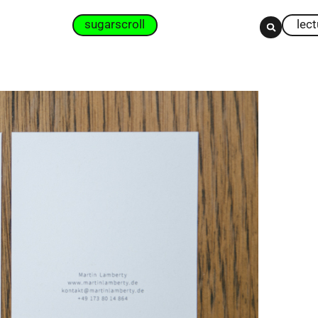
sugarscroll
lec